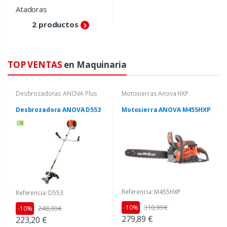
Atadoras
2 productos
TOP VENTAS
en Maquinaria
Desbrozadoras ANOVA Plus
Motosierras Anova HXP
Desbrozadora ANOVA D553
Motosierra ANOVA M455HXP
Referencia: M455HXP
Referencia: D553
310,99 €
-10%
248,00 €
-10%
279,89 €
223,20 €