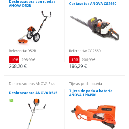
Desbrozadora con ruedas
Cortasetos ANOVA CG2660
ANOVA D52R
Referencia: D52R
Referencia: CG2660
298,00 €
206,99 €
-10%
-10%
268,20 €
186,29 €
Desbrozadoras ANOVA Plus
Tijeras poda bateria
Tijera de poda a batería
Desbrozadora ANOVA D545
ANOVA TPB4501