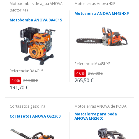
Motobombas de agua ANOVA
Motosierras Anova HXP
(Motor 4T)
Motosierra ANOVA M445HXP
Motobomba ANOVA BA4C15
Referencia: M445HXP
Referencia: BA4C15
295,00 €
-10%
265,50 €
213,00 €
-10%
191,70 €
Cortasetos gasolina
Motosierras ANOVA de PODA
Motosierra para poda
Cortasetos ANOVA CG2360
ANOVA MG2600