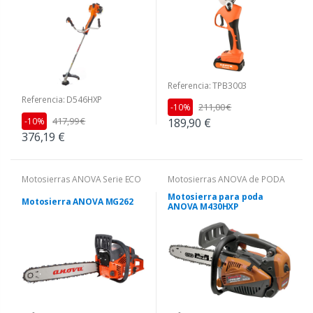
Referencia: TPB3003
Referencia: D546HXP
211,00 €
-10%
417,99 €
-10%
189,90 €
376,19 €
Motosierras ANOVA Serie ECO
Motosierras ANOVA de PODA
Motosierra para poda
Motosierra ANOVA MG262
ANOVA M430HXP