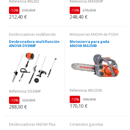
Referencia: MG262
Referencia: M430HXP
236,00 €
276,00 €
-10%
-10%
212,40 €
248,40 €
Desbrozadoras multifunción
Motosierras ANOVA de PODA
Desbrozadora multifunción
Motosierra para poda
ANOVA D536MF
ANOVA MG2500
Referencia: MG2500
Referencia: D536MF
189,00 €
-10%
320,00 €
-10%
170,10 €
288,00 €
Desbrozadoras ANOVA Plus
Cortasetos gasolina