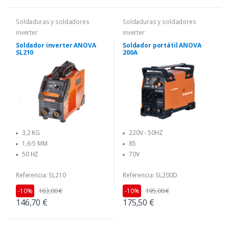
Soldaduras y soldadores
Soldaduras y soldadores
inverter
inverter
Soldador inverter ANOVA
Soldador portátil ANOVA
SL210
200A
3,2 KG
220V - 50HZ
1,6-5 MM
85
50 HZ
70V
Referencia: SL210
Referencia: SL200D
163,00 €
195,00 €
-10%
-10%
146,70 €
175,50 €