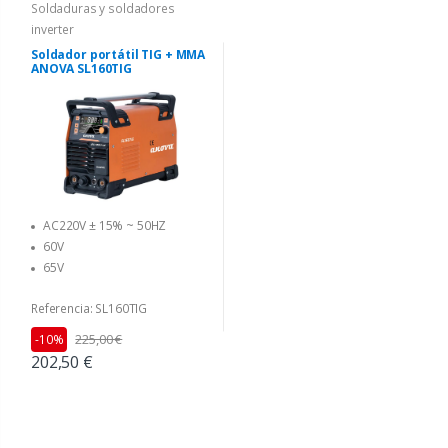
Soldaduras y soldadores
inverter
Soldador portátil TIG + MMA
ANOVA SL160TIG
AC220V ± 15% ~ 50HZ
60V
65V
Referencia: SL160TIG
225,00 €
-10%
202,50 €