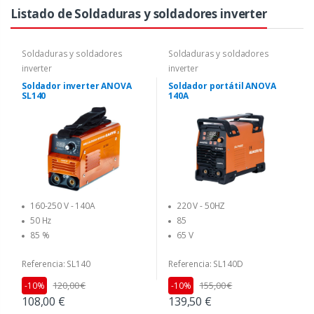
Listado de Soldaduras y soldadores inverter
Soldaduras y soldadores
Soldaduras y soldadores
inverter
inverter
Soldador inverter ANOVA
Soldador portátil ANOVA
SL140
140A
160-250 V - 140A
220 V - 50HZ
50 Hz
85
85 %
65 V
Referencia: SL140
Referencia: SL140D
120,00 €
155,00 €
-10%
-10%
108,00 €
139,50 €