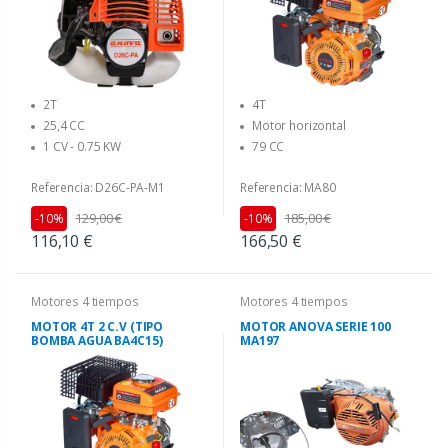
2T
4T
25,4 CC
Motor horizontal
1 CV - 0.75 KW
79 CC
Referencia: D26C-PA-M1
Referencia: MA80
129,00 €
185,00 €
-10%
-10%
116,10 €
166,50 €
Motores 4 tiempos
Motores 4 tiempos
MOTOR 4T 2 C.V (TIPO
MOTOR ANOVA SERIE 100
BOMBA AGUA BA4C15)
MA197