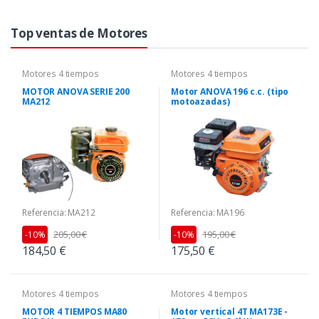
Top ventas de Motores
Motores 4 tiempos
Motores 4 tiempos
MOTOR ANOVA SERIE 200
Motor ANOVA 196 c.c. (tipo
MA212
motoazadas)
Referencia: MA212
Referencia: MA196
205,00 €
195,00 €
-10%
-10%
184,50 €
175,50 €
Motores 4 tiempos
Motores 4 tiempos
MOTOR 4 TIEMPOS MA80
Motor vertical 4T MA173E -