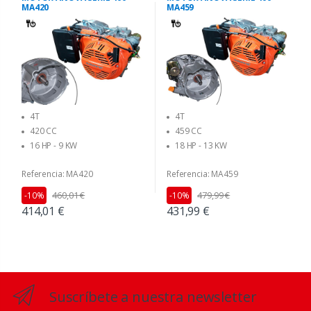
MA420
MA459
4T
4T
420 CC
459 CC
16 HP - 9 KW
18 HP - 13 KW
Referencia: MA420
Referencia: MA459
460,01 €
479,99 €
-10%
-10%
414,01 €
431,99 €
Suscríbete a nuestra newsletter