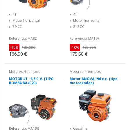
4T
4T
Motor horizontal
Motor horizontal
212 CC
79 CC
Referencia: MA197
Referencia: MA82
195,00 €
185,00 €
-10%
-10%
175,50 €
166,50 €
Motores 4 tiempos
Motores 4 tiempos
MOTOR 4T - 6,5 C.V. (TIPO
Motor ANOVA 196 c.c. (tipo
BOMBA BA4C20)
motoazadas)
Referencia: MA198
Gasolina