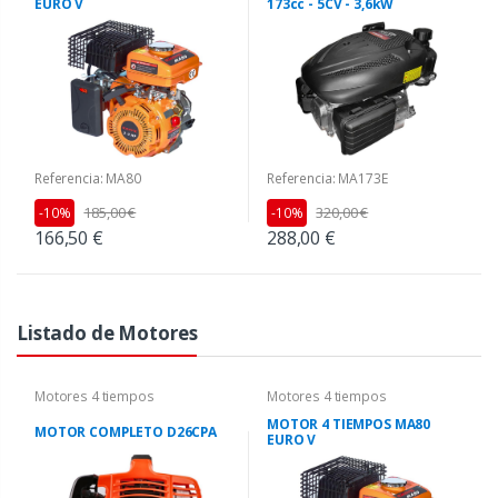
EURO V
173cc - 5CV - 3,6kW
Referencia: MA80
Referencia: MA173E
185,00 €
320,00 €
-10%
-10%
166,50 €
288,00 €
Listado de Motores
Motores 4 tiempos
Motores 4 tiempos
MOTOR 4 TIEMPOS MA80
MOTOR COMPLETO D26CPA
EURO V