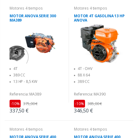
Motores 4 tiempos
Motores 4 tiempos
MOTOR ANOVA SERIE 300
MOTOR 4T GASOLINA 13 HP
MA389
ANOVA
4T
4T - OHV
389 CC
88 X 64
13 HP - 8,5 KW
389 CC
Referencia: MA389
Referencia: MA390
375,00 €
385,00 €
-10%
-10%
337,50 €
346,50 €
Motores 4 tiempos
Motores 4 tiempos
MOTOR ANOVA SERIE 400
MOTOR ANOVA SERIE 400