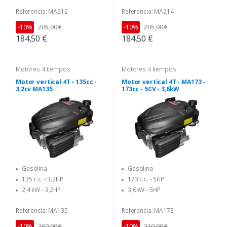
Referencia: MA212
Referencia: MA214
205,00 €
205,00 €
-10%
-10%
184,50 €
184,50 €
Motores 4 tiempos
Motores 4 tiempos
Motor vertical 4T - 135cc -
Motor vertical 4T - MA173 -
3,2cv MA135
173cc - 5CV - 3,6kW
Gasolina
Gasolina
135 c.c. - 3,2HP
173 c.c. - 5HP
2,4 kW - 3,2HP
3,6kW - 5HP
Referencia: MA135
Referencia: MA173
260,00 €
310,00 €
-10%
-10%