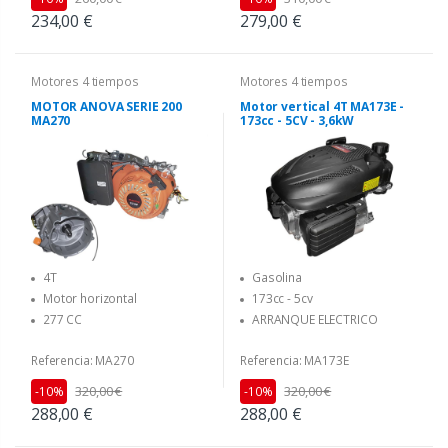
234,00 €
279,00 €
Motores 4 tiempos
Motores 4 tiempos
MOTOR ANOVA SERIE 200
Motor vertical 4T MA173E -
MA270
173cc - 5CV - 3,6kW
4T
Gasolina
Motor horizontal
173cc - 5cv
277 CC
ARRANQUE ELECTRICO
Referencia: MA270
Referencia: MA173E
320,00 €
320,00 €
-10%
-10%
288,00 €
288,00 €