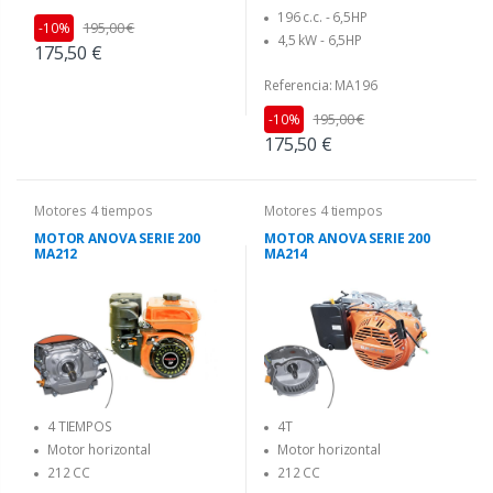
196 c.c. - 6,5HP
195,00 €
-10%
4,5 kW - 6,5HP
175,50 €
Referencia: MA196
195,00 €
-10%
175,50 €
Motores 4 tiempos
Motores 4 tiempos
MOTOR ANOVA SERIE 200
MOTOR ANOVA SERIE 200
MA212
MA214
4 TIEMPOS
4T
Motor horizontal
Motor horizontal
212 CC
212 CC