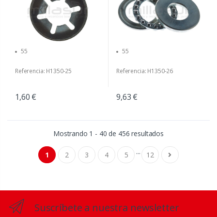
55
55
Referencia: H1350-25
Referencia: H1350-26
1,60 €
9,63 €
Mostrando 1 - 40 de 456 resultados
...
1
2
3
4
5
12
Suscríbete a nuestra newsletter