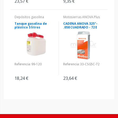
23,57 €
9,35 €
Depósitos gasolina
Motosierras ANOVA Plus
Tanque gasolina de
CADENA ANOVA 325"-
plástico 5 litros
.058 CUADRADO - 72 E
Referencia: 99-120
Referencia: 33-CSG5C-72
18,24 €
23,64 €