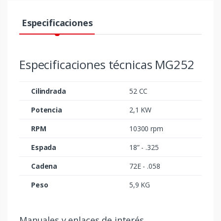
Especificaciones
Especificaciones técnicas MG252
Cilindrada
52 CC
Potencia
2,1 KW
RPM
10300 rpm
Espada
18” - .325
Cadena
72E - .058
Peso
5,9 KG
Manuales y enlaces de interés