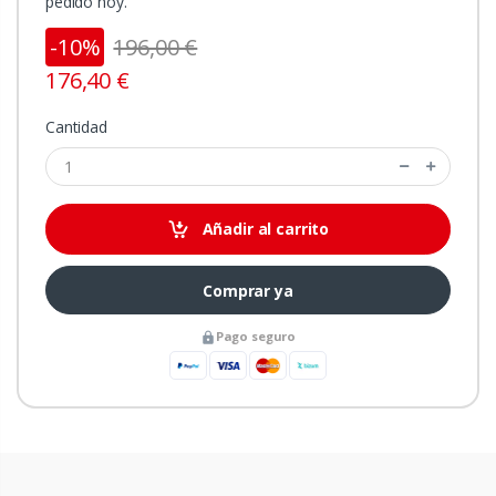
pedido hoy.
-10%
196,00 €
176,40 €
Cantidad
Añadir al carrito
Comprar ya
Pago seguro