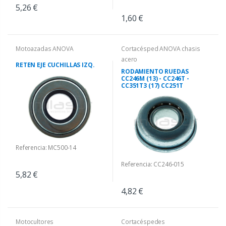
5,26 €
1,60 €
Motoazadas ANOVA
Cortacésped ANOVA chasis
acero
RETEN EJE CUCHILLAS IZQ.
RODAMIENTO RUEDAS
CC246M (13) - CC246T -
CC351T3 (17) CC251T
Referencia: MC500-14
Referencia: CC246-015
5,82 €
4,82 €
Motocultores
Cortacéspedes