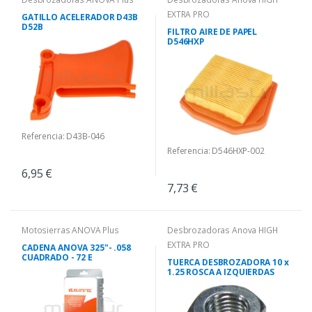
EXTRA PRO
GATILLO ACELERADOR D43B
D52B
FILTRO AIRE DE PAPEL
D546HXP
Referencia: D43B-046
Referencia: D546HXP-002
6,95 €
7,73 €
Motosierras ANOVA Plus
Desbrozadoras Anova HIGH
EXTRA PRO
CADENA ANOVA 325"- .058
CUADRADO - 72 E
TUERCA DESBROZADORA 10 x
1.25 ROSCA A IZQUIERDAS