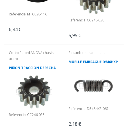
Referencia: MTC620-116
Referencia: CC246-030
6,44 €
5,95 €
Cortacésped ANOVA chasis
Recambios maquinaria
acero
MUELLE EMBRAGUE D546HXP
PIÑÓN TRACCIÓN DERECHA
Referencia: D546HXP-067
Referencia: CC246-035
2,18 €