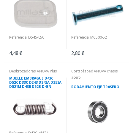
Referencia: D545-050
Referencia: MC500-52
4,48 €
2,80 €
Desbrozadoras ANOVA Plus
Cortacésped ANOVA chasis
acero
MUELLE EMBRAGUE D43C
D52C D33C D243 D343A D352A
D521M D43B D52B D43N
RODAMIENTO EJE TRASERO
Referencia: D43C-4557N