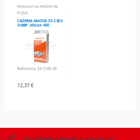
Motosierras ANOVA de
PODA
CADENA ANOVA 33-CSE3
3/8BP .050 en 45E
Referencia: 33-CSE3-45
12,37 €
Suscríbete a nuestra newsletter