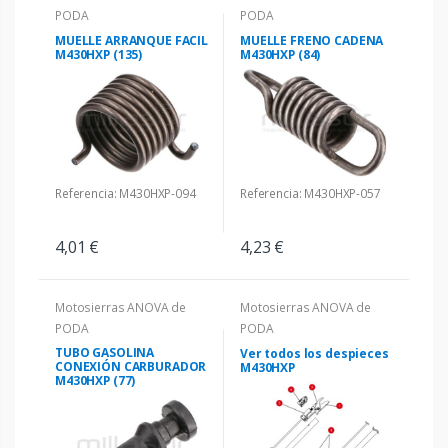
PODA
PODA
MUELLE ARRANQUE FACIL
MUELLE FRENO CADENA
M430HXP (135)
M430HXP (84)
Referencia: M430HXP-094
Referencia: M430HXP-057
4,01 €
4,23 €
Motosierras ANOVA de
Motosierras ANOVA de
PODA
PODA
TUBO GASOLINA
Ver todos los despieces
CONEXIÓN CARBURADOR
M430HXP
M430HXP (77)