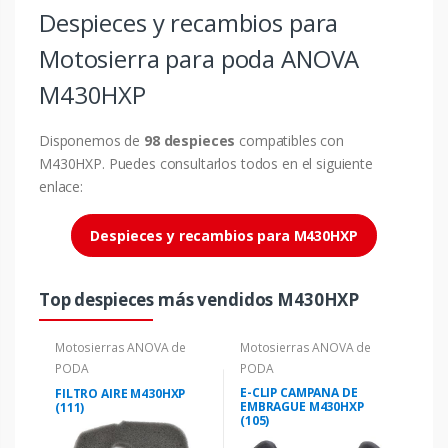
Despieces y recambios para
Motosierra para poda ANOVA
M430HXP
Disponemos de
98 despieces
compatibles con
M430HXP. Puedes consultarlos todos en el siguiente
enlace:
Despieces y recambios para M430HXP
Top despieces más vendidos M430HXP
Motosierras ANOVA de
Motosierras ANOVA de
PODA
PODA
E-CLIP CAMPANA DE
FILTRO AIRE M430HXP
EMBRAGUE M430HXP
(111)
(105)