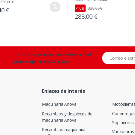
226,00 €
320,00 €
-10%
40 €
288,00 €
...y recibe un
cupón por valor de 10€
Correo electróni
para tu primera compra.
Enlaces de interés
Maquinaria Anova
Motosierra
Cadenas pa
Recambios y despieces de
maquinaria Anova
Sopladores
Recambios maquinaria
Vareadoras 