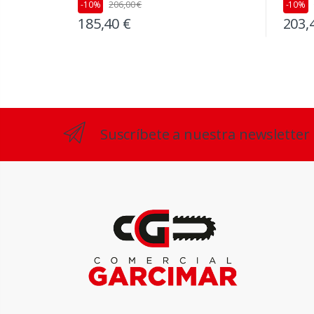
206,00 €
-10%
-10%
185,40 €
203,
Suscríbete a nuestra newsletter