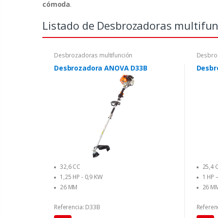
cómoda
.
Listado de Desbrozadoras multifun
Desbrozadoras multifunción
Desbroz
Desbrozadora ANOVA D33B
Desbr
32,6 CC
25,4 
1,25 HP - 0,9 KW
1 HP 
26 MM
26 M
Referencia: D33B
Referen