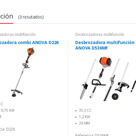
ción
(3 resutados)
adoras multifunción
Desbrozadoras multifunción
ozadora combi ANOVA D226
Desbrozadora multifunción
ANOVA D536MF
CC
35,3 CC
– 0,75 KW
1,2 KW
M
26 MM
cia: D226
Referencia: D536MF