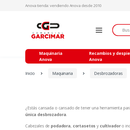
Anova tienda: vendiendo Anova desde 2010
Buscar
Maquinaria
Recambios y despi
Anova
Anova
Inicio
Maquinaria
Desbrozadoras
¿Estás cansada o cansado de tener una herramienta para
única desbrozadora
.
Cabezales de
podadora
,
cortasetos
y
cultivador
o in