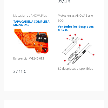
39,92 €
Motosierras ANOVA Plus
Motosierras ANOVA Serie
ECO
TAPA CADENA COMPLETA
MG246-252
Ver todos los despieces
MG246
Referencia: MG246-013
80 despieces disponibles
27,11 €