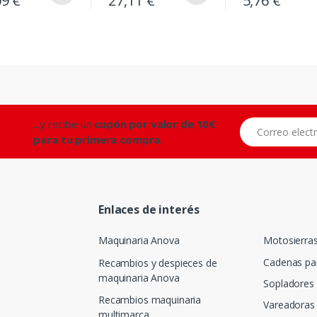
09 €
27,11 €
5,76 €
...y recibe un
cupón por valor de 10€
Correo electróni
para tu primera compra.
Enlaces de interés
Maquinaria Anova
Motosierra
Cadenas pa
Recambios y despieces de
maquinaria Anova
Sopladores
Recambios maquinaria
Vareadoras 
multimarca