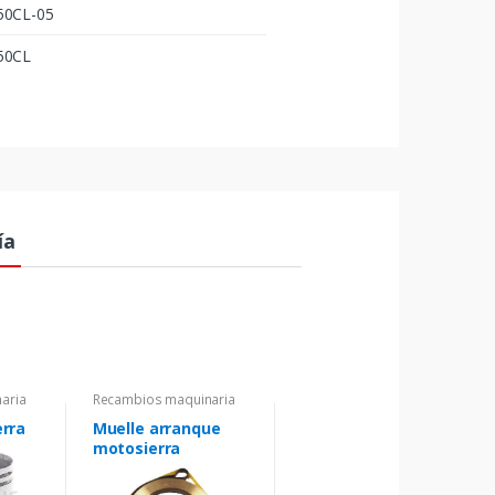
50CL-05
50CL
ía
aria
Recambios maquinaria
erra
Muelle arranque
motosierra