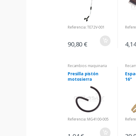
Referencia: TE72V-001
Refer
90,80 €
4,1
Recambios maquinaria
Recam
Presilla pistón
Espa
motosierra
16"
Referencia: MG4100-005
Refer