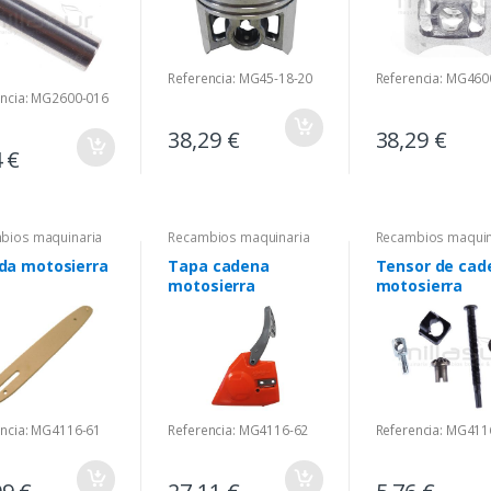
Referencia: MG45-18-20
Referencia: MG460
encia: MG2600-016
38,29 €
38,29 €
4 €
bios maquinaria
Recambios maquinaria
Recambios maquin
da motosierra
Tapa cadena
Tensor de cad
motosierra
motosierra
encia: MG4116-61
Referencia: MG4116-62
Referencia: MG411