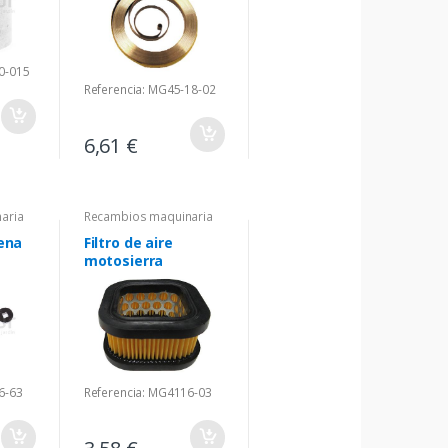
0-015
Referencia: MG45-18-02
6,61 €
aria
Recambios maquinaria
ena
Filtro de aire
motosierra
6-63
Referencia: MG4116-03