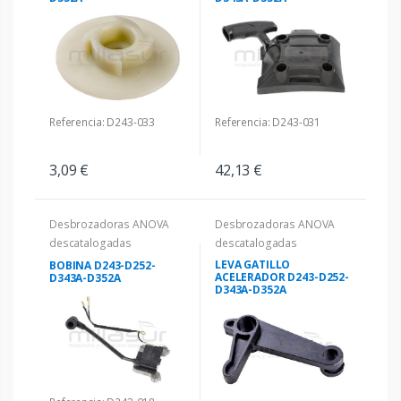
Referencia: D243-033
Referencia: D243-031
3,09 €
42,13 €
Desbrozadoras ANOVA
Desbrozadoras ANOVA
descatalogadas
descatalogadas
LEVA GATILLO
BOBINA D243-D252-
ACELERADOR D243-D252-
D343A-D352A
D343A-D352A