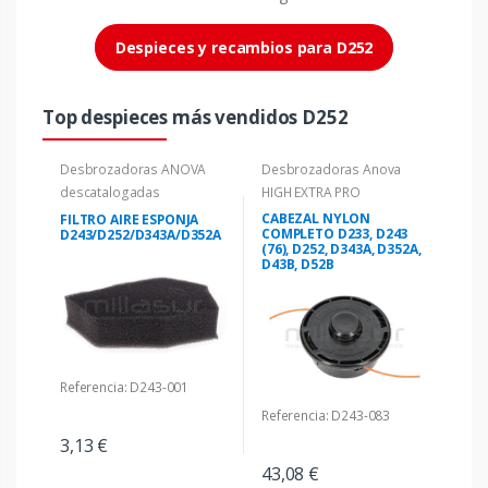
Despieces y recambios para D252
Top despieces más vendidos D252
Desbrozadoras ANOVA
Desbrozadoras Anova
descatalogadas
HIGH EXTRA PRO
CABEZAL NYLON
FILTRO AIRE ESPONJA
COMPLETO D233, D243
D243/D252/D343A/D352A
(76), D252, D343A, D352A,
D43B, D52B
Referencia: D243-001
Referencia: D243-083
3,13 €
43,08 €