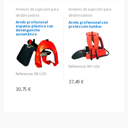
Arneses de sujección para
Arneses de sujección para
desbrozadora
desbrozadora
Arnés profesional
Arnés profesional con
espuma-plástico con
protección lumbar
desenganche
automático
Referencia: 99-1252
Referencia: 99-1251
37,49 €
30,75 €