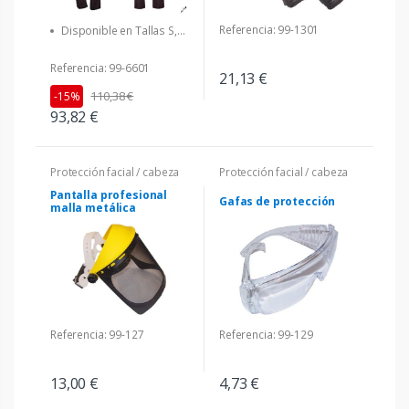
Referencia: 99-1301
Disponible en Tallas S,
M, L, XL, XXL
Referencia: 99-6601
21,13 €
110,38 €
-15%
93,82 €
Protección facial / cabeza
Protección facial / cabeza
Pantalla profesional
Gafas de protección
malla metálica
Referencia: 99-127
Referencia: 99-129
13,00 €
4,73 €