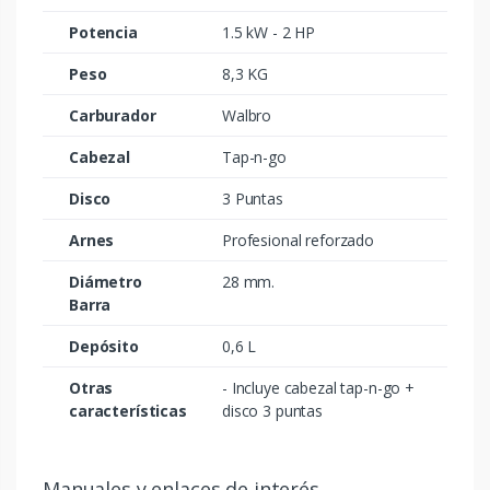
Potencia
1.5 kW - 2 HP
Peso
8,3 KG
Carburador
Walbro
Cabezal
Tap-n-go
Disco
3 Puntas
Arnes
Profesional reforzado
Diámetro
28 mm.
Barra
Depósito
0,6 L
Otras
- Incluye cabezal tap-n-go +
características
disco 3 puntas
Manuales y enlaces de interés