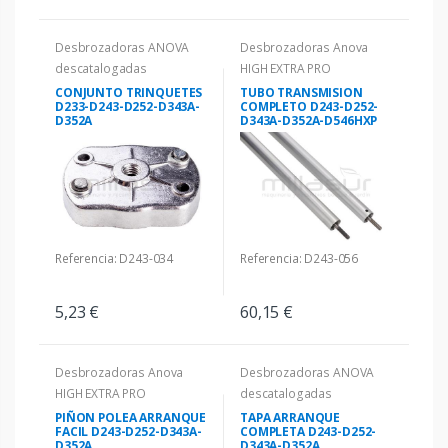
Desbrozadoras ANOVA
Desbrozadoras Anova
descatalogadas
HIGH EXTRA PRO
CONJUNTO TRINQUETES
TUBO TRANSMISION
D233-D243-D252-D343A-
COMPLETO D243-D252-
D352A
D343A-D352A-D546HXP
Referencia: D243-034
Referencia: D243-056
5,23 €
60,15 €
Desbrozadoras Anova
Desbrozadoras ANOVA
HIGH EXTRA PRO
descatalogadas
PIÑON POLEA ARRANQUE
TAPA ARRANQUE
FACIL D243-D252-D343A-
COMPLETA D243-D252-
D352A
D343A-D352A