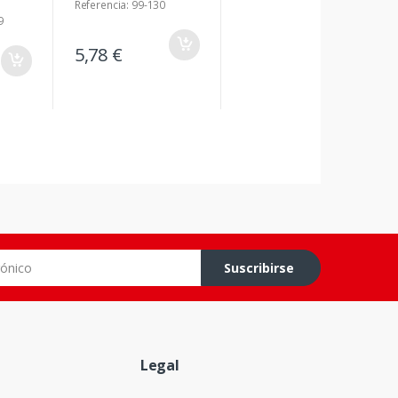
Referencia: 99-130
9
5,78 €
co
Suscribirse
Legal