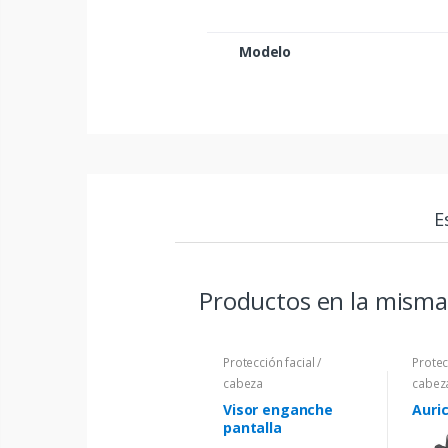
Modelo
E
Productos en la misma
Protección facial /
Protec
cabeza
cabez
Visor enganche
Auri
pantalla