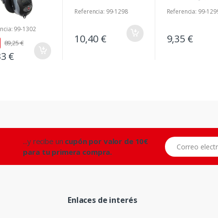
Referencia: 99-1298
Referencia: 99-129
ncia: 99-1302
10,40 €
9,35 €
89,25 €
33 €
...y recibe un
cupón por valor de 10€
Correo electróni
para tu primera compra.
Enlaces de interés