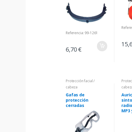
Refere
Referencia: 99-1261
15,
6,70 €
Protección facial /
Protec
cabeza
cabez
Gafas de
Auri
protección
sint
cerradas
radi
MP3 