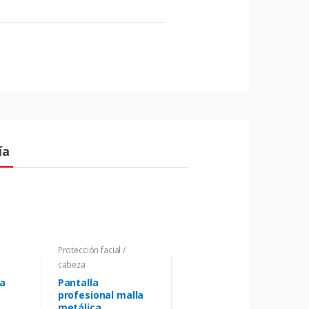
ía
Protección facial /
cabeza
a
Pantalla
profesional malla
metálica