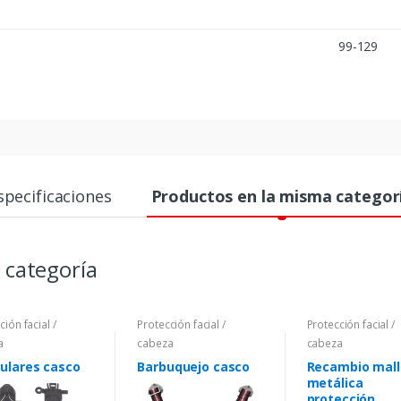
99-129
specificaciones
Productos en la misma categor
 categoría
ción facial /
Protección facial /
Protección facial /
a
cabeza
cabeza
culares casco
Barbuquejo casco
Recambio mall
metálica
protección