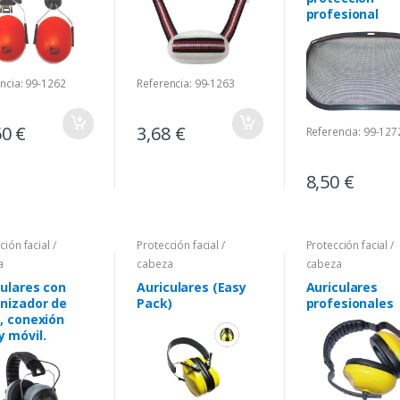
profesional
ncia: 99-1262
Referencia: 99-1263
60 €
3,68 €
Referencia: 99-127
8,50 €
ción facial /
Protección facial /
Protección facial /
a
cabeza
cabeza
culares con
Auriculares (Easy
Auriculares
onizador de
Pack)
profesionales
o, conexión
y móvil.