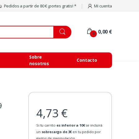
Pedidos a partir de 80 € ¡portes gratis! *
Mi cuenta
0,00 €
0
Sobre
Contacto
nosotros
9
4,73 €
Si tu carrito
es inferior a 10€
se incluirá
un
sobrecargo de 3€
en tu pedido por
gastos de manipulación.