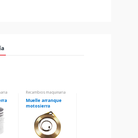
ía
aria
Recambios maquinaria
erra
Muelle arranque
motosierra