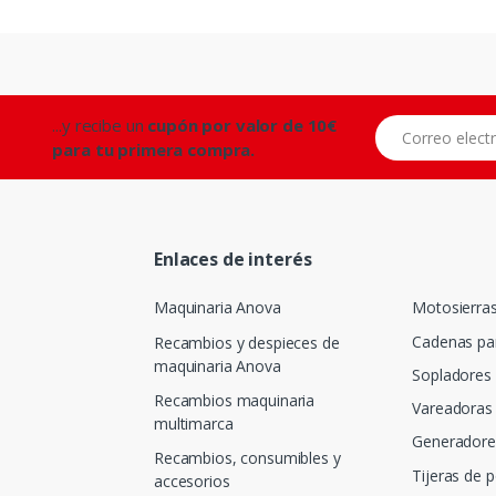
...y recibe un
cupón por valor de 10€
Correo electróni
para tu primera compra.
Enlaces de interés
Maquinaria Anova
Motosierra
Cadenas pa
Recambios y despieces de
maquinaria Anova
Sopladores
Recambios maquinaria
Vareadoras 
multimarca
Generadore
Recambios, consumibles y
Tijeras de 
accesorios