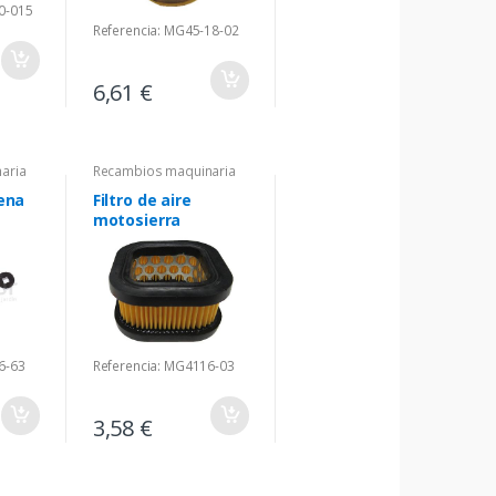
0-015
Referencia: MG45-18-02
6,61 €
aria
Recambios maquinaria
ena
Filtro de aire
motosierra
6-63
Referencia: MG4116-03
3,58 €