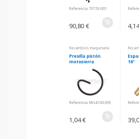
Referencia: TE72V-001
Refer
90,80 €
4,1
Recambios maquinaria
Recam
Presilla pistón
Espa
motosierra
16"
Referencia: MG4100-005
Refer
1,04 €
39,