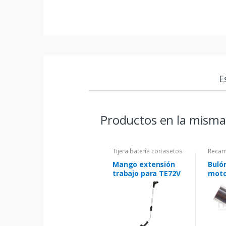
E
Productos en la misma
Tijera batería cortasetos
Recam
Mango extensión
Buló
trabajo para TE72V
moto