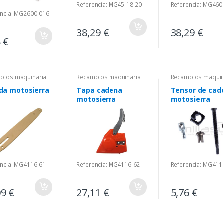
Referencia: MG45-18-20
Referencia: MG460
encia: MG2600-016
38,29 €
38,29 €
4 €
bios maquinaria
Recambios maquinaria
Recambios maquin
da motosierra
Tapa cadena
Tensor de cad
motosierra
motosierra
encia: MG4116-61
Referencia: MG4116-62
Referencia: MG411
09 €
27,11 €
5,76 €