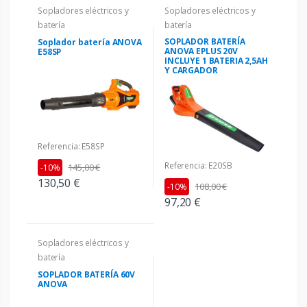
Sopladores eléctricos y
Sopladores eléctricos y
batería
batería
SOPLADOR BATERÍA
Soplador batería ANOVA
ANOVA EPLUS 20V
E58SP
INCLUYE 1 BATERIA 2,5AH
Y CARGADOR
Referencia: E58SP
Referencia: E20SB
145,00 €
-10%
130,50 €
108,00 €
-10%
97,20 €
Sopladores eléctricos y
batería
SOPLADOR BATERÍA 60V
ANOVA