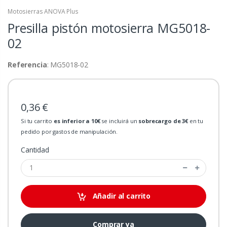
Motosierras ANOVA Plus
Presilla pistón motosierra
MG5018-
02
Referencia
: MG5018-02
0,36 €
Si tu carrito
es inferior a 10€
se incluirá un
sobrecargo de 3€
en tu
pedido por gastos de manipulación.
Cantidad
Añadir al carrito
Comprar ya