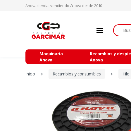
Anova tienda: vendiendo Anova desde 2010
Buscar
Maquinaria
Recambios y despi
Anova
Anova
Inicio
Recambios y consumibles
Hilo