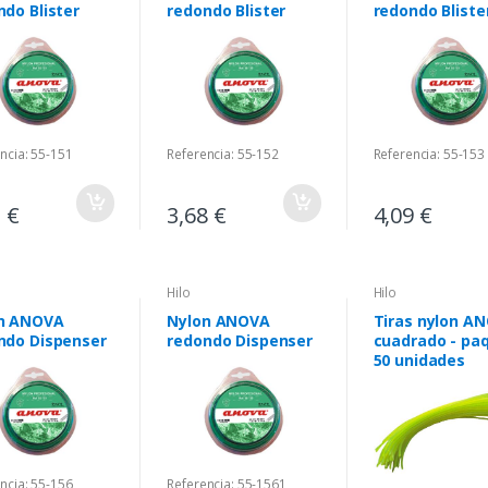
ndo Blister
redondo Blister
redondo Bliste
ncia: 55-151
Referencia: 55-152
Referencia: 55-153
1 €
3,68 €
4,09 €
Hilo
Hilo
n ANOVA
Nylon ANOVA
Tiras nylon A
ndo Dispenser
redondo Dispenser
cuadrado - pa
50 unidades
ncia: 55-156
Referencia: 55-1561