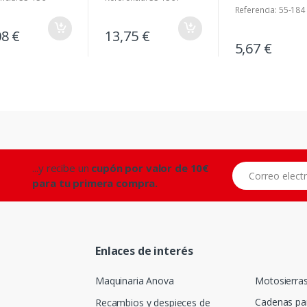
Referencia: 55-184
08 €
13,75 €
5,67 €
...y recibe un
cupón por valor de 10€
Correo electróni
para tu primera compra.
Enlaces de interés
Maquinaria Anova
Motosierra
Cadenas pa
Recambios y despieces de