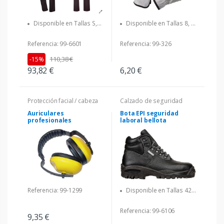
Disponible en Tallas 8, 9,
Disponible en Tallas S,
10
M, L, XL, XXL
Referencia: 99-326
Referencia: 99-6601
110,38 €
-15%
6,20 €
93,82 €
Protección facial / cabeza
Calzado de seguridad
Auriculares
Bota EPI seguridad
profesionales
laboral bellota
Referencia: 99-1299
Disponible en Tallas 42,
39, 40, 41, 43, 44, 45, 46, 47
Referencia: 99-6106
9,35 €