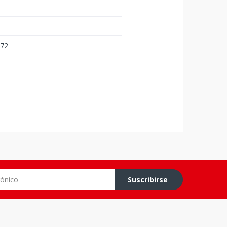
372
co
Suscribirse