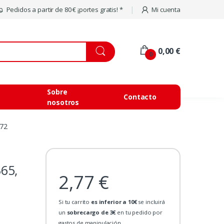
Pedidos a partir de 80 € ¡portes gratis! *
Mi cuenta
0,00 €
0
Sobre
Contacto
nosotros
72
65,
2,77 €
Si tu carrito
es inferior a 10€
se incluirá
un
sobrecargo de 3€
en tu pedido por
gastos de manipulación.