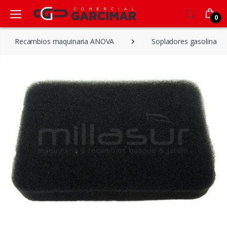
0
Recambios maquinaria ANOVA
Sopladores gasolina