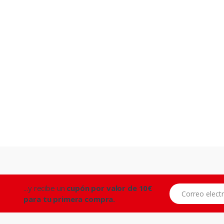
...y recibe un
cupón por valor de 10€
Correo electróni
para tu primera compra.