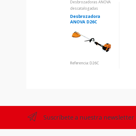
Desbrozadoras ANOVA
descatalogadas
Desbrozadora
ANOVA D26C
Referencia: D26C
Suscríbete a nuestra newsletter