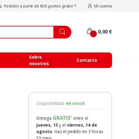
Pedidos a partir de 80 € ¡portes gratis! *
Mi cuenta
0,00 €
0
Sobre
Contacto
nosotros
Disponibilidad:
en stock
GRATIS
Entrega
entre el
jueves, 13
y el
viernes, 14 de
agosto
. Haz el pedido en 3 horas
55 mins.