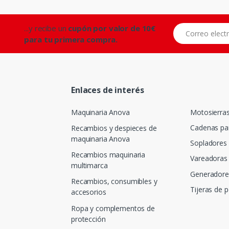
...y recibe un
cupón por valor de 10€
Correo electróni
para tu primera compra.
Enlaces de interés
Maquinaria Anova
Motosierra
Cadenas pa
Recambios y despieces de
maquinaria Anova
Sopladores
Recambios maquinaria
Vareadoras 
multimarca
Generadore
Recambios, consumibles y
Tijeras de 
accesorios
Ropa y complementos de
protección