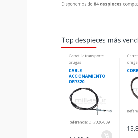
Disponemos de
84 despieces
compati
Top despieces más ven
Carretilla transporte
Carret
orugas
oruga
CABLE
CORR
ACCIONAMIENTO
OR7320
Refer
Referencia: OR7320-009
13,