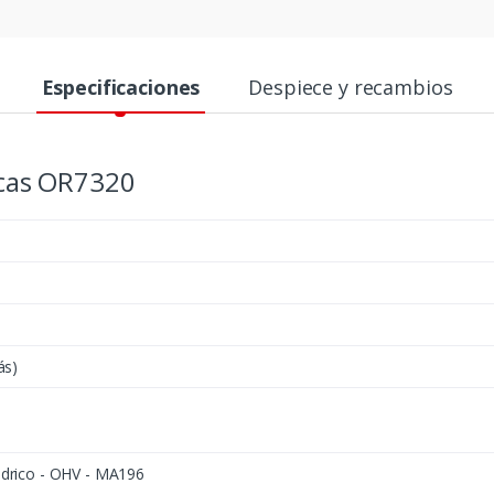
Especificaciones
Despiece y recambios
icas OR7320
ás)
ndrico - OHV - MA196