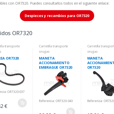
bles con OR7320. Puedes consultarlos todos en el siguiente enlace:
Despieces y recambios para OR7320
didos OR7320
illa transporte
Carretilla transporte
Carretilla transpor
s
orugas
orugas
EA OR7320
MANETA
MANETA
ACCIONAMIENTO
ACCIONAMIEN
EMBRAGUE OR7320
OR7320
encia: OR7320-037
Referencia: OR7320-043
Referencia: OR732
82 €