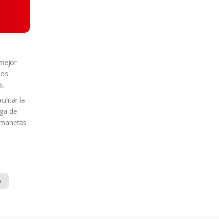
 mejor
tos
s.
ilitar la
rga de
s manetas
n