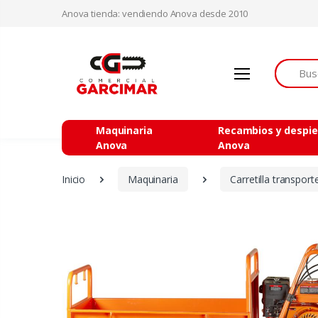
Anova tienda: vendiendo Anova desde 2010
Buscar
Maquinaria
Recambios y despi
Anova
Anova
Inicio
Maquinaria
Carretilla transpor