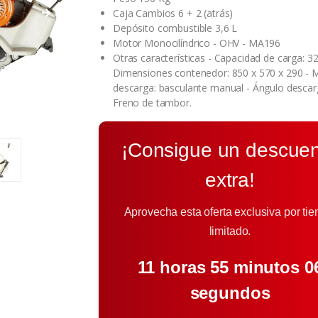
Caja Cambios 6 + 2 (atrás)
Depósito combustible 3,6 L
Motor Monocilíndrico - OHV - MA196
Otras características - Capacidad de carga: 32
Dimensiones contenedor: 850 x 570 x 290 -
descarga: basculante manual - Ángulo descarg
Freno de tambor.
¡Consigue un descue
extra!
Aprovecha esta oferta exclusiva por ti
limitado.
11 horas 55 minutos 0
segundos