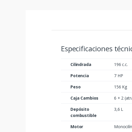
Especificaciones técn
Cilindrada
196 c.c.
Potencia
7 HP
Peso
156 Kg
Caja Cambios
6 + 2 (atr
Depósito
3,6 L
combustible
Motor
Monocilí