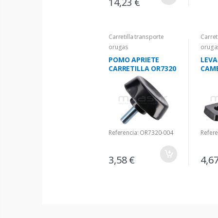
14,23 €
Carretilla transporte
Carret
orugas
oruga
POMO APRIETE
LEVA
CARRETILLA OR7320
CAMB
Referencia: OR7320-004
Refer
3,58 €
4,6