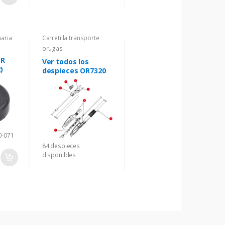
aria
Carretilla transporte
orugas
OR
Ver todos los
)
despieces OR7320
0-071
84 despieces
disponibles