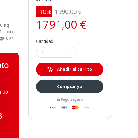
-10%
1990,00 €
1791,00 €
0 Kg -
 Método
a: 60º -
Cantidad
nto
Añadir al carrito
Comprar ya
empo
Pago seguro
5