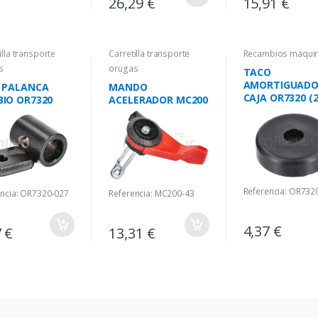
26,29 €
15,91 €
illa transporte
Carretilla transporte
Recambios maquin
s
orugas
TACO
AMORTIGUAD
 PALANCA
MANDO
CAJA OR7320 (2
IO OR7320
ACELERADOR MC200
Referencia: OR732
encia: OR7320-027
Referencia: MC200-43
4,37 €
7 €
13,31 €