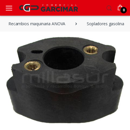
0
Recambios maquinaria ANOVA
Sopladores gasolina