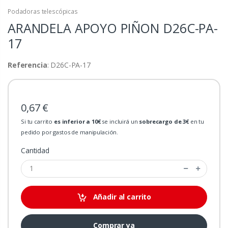
Podadoras telescópicas
ARANDELA APOYO PIÑON
D26C-PA-
17
Referencia
: D26C-PA-17
0,67 €
Si tu carrito
es inferior a 10€
se incluirá un
sobrecargo de 3€
en tu
pedido por gastos de manipulación.
Cantidad
Añadir al carrito
Comprar ya