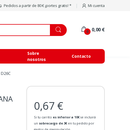
Pedidos a partir de 80 € ¡portes gratis! *
Mi cuenta
0,00 €
0
Sobre
Contacto
nosotros
 D26C
ANA
0,67 €
Si tu carrito
es inferior a 10€
se incluirá
un
sobrecargo de 3€
en tu pedido por
gastos de manipulación.