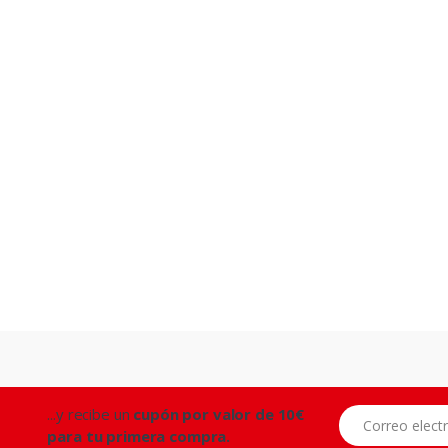
...y recibe un
cupón por valor de 10€
Correo electróni
para tu primera compra.